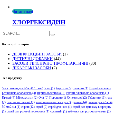
Читати далі
ХЛОРГЕКСИДИН
Категорії товарів
ДЕЗІНФЕКЦІЙНІ ЗАСОБИ
(1)
ДІЄТИЧНІ ДОБАВКИ
(44)
ЗАСОБИ ГІГІЄНІЧНО-ПРОФІЛАКТИЧНІ
(30)
ЛІКАРСЬКІ ЗАСОБИ
(2)
Тег продукту
5 мл розчин для ін'єкцій 15 мг/1,5 мл
(1)
Аерозоль
(2)
Бальзам
(1)
Вкриті кишково-
розчинною оболонкою
(4)
Вкриті оболонкою
(2)
Вкриті плівковою оболонкою
(1)
Краплі
(4)
Мікроклізми
(2)
Олії
(6)
Порошки
(1)
Супозиторії
(2)
Таблетки
(11)
гель
(2)
гель косметич-ний
(1)
м'які желатинові капсули
(4)
розчин
(4)
розчин для ін'єкцій
50 мг/2 мл
(1)
сироп
(12)
спрей
(9)
спрей для носа
(1)
спрей для прийому всередину
(1)
спрей для ротової порожнини
(1)
суспензія
(1)
таблетки для розсмоктування
(2)