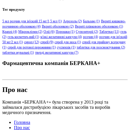
Тег продукту
5 мл розчин для ін'єкцій 15 мг/1,5 мл
(1)
Аерозоль
(2)
Бальзам
(1)
Вкриті кишково-
розчинною оболонкою
(4)
Вкриті оболонкою
(2)
Вкриті плівковою оболонкою
(1)
Краплі
(4)
Мікроклізми
(2)
Олії
(6)
Порошки
(1)
Супозиторії
(2)
Таблетки
(11)
гель
(2)
гель косметич-ний
(1)
м'які желатинові капсули
(4)
розчин
(4)
розчин для ін'єкцій
50 мг/2 мл
(1)
сироп
(12)
спрей
(9)
спрей для носа
(1)
спрей для прийому всередину
(1)
спрей для ротової порожнини
(1)
суспензія
(1)
таблетки для розсмоктування
(2)
таблетки жувальні
(1)
тверді желатинові капсули
(7)
Фармацевтична компанія БЕРКАНА+
Про нас
Компанія «БЕРКАНА+» була створена у 2013 році та
займалася дистрибуцією лікарських засобів та виробів
медичного призначення.
Головна
Про нас