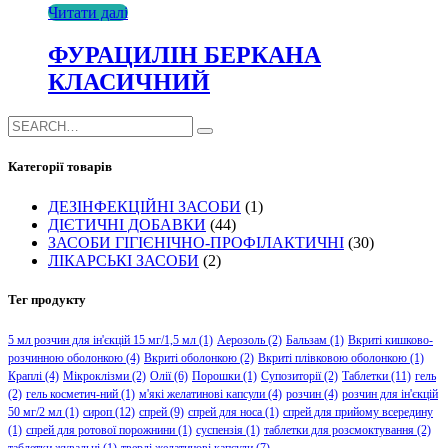
Читати далі
ФУРАЦИЛІН БЕРКАНА
КЛАСИЧНИЙ
Категорії товарів
ДЕЗІНФЕКЦІЙНІ ЗАСОБИ
(1)
ДІЄТИЧНІ ДОБАВКИ
(44)
ЗАСОБИ ГІГІЄНІЧНО-ПРОФІЛАКТИЧНІ
(30)
ЛІКАРСЬКІ ЗАСОБИ
(2)
Тег продукту
5 мл розчин для ін'єкцій 15 мг/1,5 мл
(1)
Аерозоль
(2)
Бальзам
(1)
Вкриті кишково-
розчинною оболонкою
(4)
Вкриті оболонкою
(2)
Вкриті плівковою оболонкою
(1)
Краплі
(4)
Мікроклізми
(2)
Олії
(6)
Порошки
(1)
Супозиторії
(2)
Таблетки
(11)
гель
(2)
гель косметич-ний
(1)
м'які желатинові капсули
(4)
розчин
(4)
розчин для ін'єкцій
50 мг/2 мл
(1)
сироп
(12)
спрей
(9)
спрей для носа
(1)
спрей для прийому всередину
(1)
спрей для ротової порожнини
(1)
суспензія
(1)
таблетки для розсмоктування
(2)
таблетки жувальні
(1)
тверді желатинові капсули
(7)