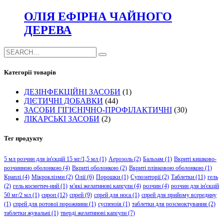
ОЛІЯ ЕФІРНА ЧАЙНОГО
ДЕРЕВА
Категорії товарів
ДЕЗІНФЕКЦІЙНІ ЗАСОБИ
(1)
ДІЄТИЧНІ ДОБАВКИ
(44)
ЗАСОБИ ГІГІЄНІЧНО-ПРОФІЛАКТИЧНІ
(30)
ЛІКАРСЬКІ ЗАСОБИ
(2)
Тег продукту
5 мл розчин для ін'єкцій 15 мг/1,5 мл
(1)
Аерозоль
(2)
Бальзам
(1)
Вкриті кишково-
розчинною оболонкою
(4)
Вкриті оболонкою
(2)
Вкриті плівковою оболонкою
(1)
Краплі
(4)
Мікроклізми
(2)
Олії
(6)
Порошки
(1)
Супозиторії
(2)
Таблетки
(11)
гель
(2)
гель косметич-ний
(1)
м'які желатинові капсули
(4)
розчин
(4)
розчин для ін'єкцій
50 мг/2 мл
(1)
сироп
(12)
спрей
(9)
спрей для носа
(1)
спрей для прийому всередину
(1)
спрей для ротової порожнини
(1)
суспензія
(1)
таблетки для розсмоктування
(2)
таблетки жувальні
(1)
тверді желатинові капсули
(7)