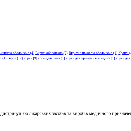
зчинною оболонкою
(4)
Вкриті оболонкою
(2)
Вкриті плівковою оболонкою
(1)
Краплі
(
л
(1)
сироп
(12)
спрей
(9)
спрей для носа
(1)
спрей для прийому всередину
(1)
спрей для
дистрибуцією лікарських засобів та виробів медичного призначе