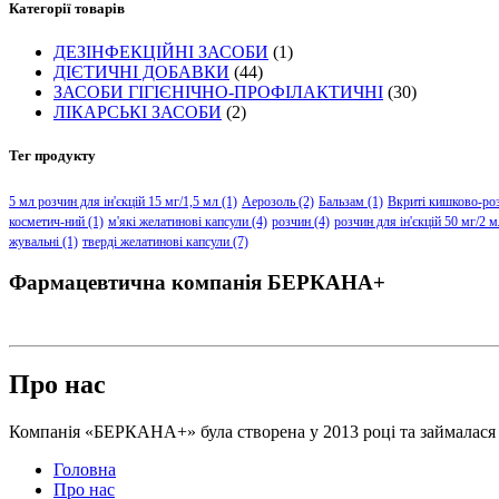
Категорії товарів
ДЕЗІНФЕКЦІЙНІ ЗАСОБИ
(1)
ДІЄТИЧНІ ДОБАВКИ
(44)
ЗАСОБИ ГІГІЄНІЧНО-ПРОФІЛАКТИЧНІ
(30)
ЛІКАРСЬКІ ЗАСОБИ
(2)
Тег продукту
5 мл розчин для ін'єкцій 15 мг/1,5 мл
(1)
Аерозоль
(2)
Бальзам
(1)
Вкриті кишково-ро
косметич-ний
(1)
м'які желатинові капсули
(4)
розчин
(4)
розчин для ін'єкцій 50 мг/2 м
жувальні
(1)
тверді желатинові капсули
(7)
Фармацевтична компанія БЕРКАНА+
Про нас
Компанія «БЕРКАНА+» була створена у 2013 році та займалася 
Головна
Про нас