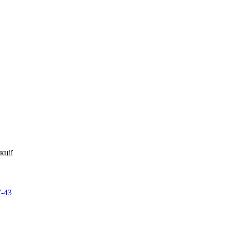
кції
7-43