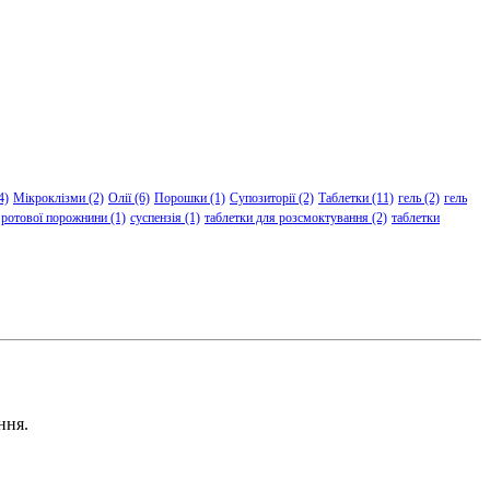
4)
Мікроклізми
(2)
Олії
(6)
Порошки
(1)
Супозиторії
(2)
Таблетки
(11)
гель
(2)
гель
 ротової порожнини
(1)
суспензія
(1)
таблетки для розсмоктування
(2)
таблетки
ння.