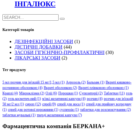
ІНГАЛЮКС
Категорії товарів
ДЕЗІНФЕКЦІЙНІ ЗАСОБИ
(1)
ДІЄТИЧНІ ДОБАВКИ
(44)
ЗАСОБИ ГІГІЄНІЧНО-ПРОФІЛАКТИЧНІ
(30)
ЛІКАРСЬКІ ЗАСОБИ
(2)
Тег продукту
5 мл розчин для ін'єкцій 15 мг/1,5 мл
(1)
Аерозоль
(2)
Бальзам
(1)
Вкриті кишково-
розчинною оболонкою
(4)
Вкриті оболонкою
(2)
Вкриті плівковою оболонкою
(1)
Краплі
(4)
Мікроклізми
(2)
Олії
(6)
Порошки
(1)
Супозиторії
(2)
Таблетки
(11)
гель
(2)
гель косметич-ний
(1)
м'які желатинові капсули
(4)
розчин
(4)
розчин для ін'єкцій
50 мг/2 мл
(1)
сироп
(12)
спрей
(9)
спрей для носа
(1)
спрей для прийому всередину
(1)
спрей для ротової порожнини
(1)
суспензія
(1)
таблетки для розсмоктування
(2)
таблетки жувальні
(1)
тверді желатинові капсули
(7)
Фармацевтична компанія БЕРКАНА+