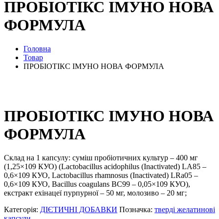
ПРОБІОТІКС ІМУНО НОВА
ФОРМУЛА
Головна
Товар
ПРОБІОТІКС ІМУНО НОВА ФОРМУЛА
ПРОБІОТІКС ІМУНО НОВА
ФОРМУЛА
Склад на 1 капсулу: суміш пробіотичних культур – 400 мг
(1,25×109 КУО) (Lactobacillus acidophilus (Inactivated) LA85 –
0,6×109 КУО, Lactobacillus rhamnosus (Inactivated) LRa05 –
0,6×109 КУО, Bacillus coagulans BC99 – 0,05×109 КУО),
екстракт ехінацеї пурпурної – 50 мг, молозиво – 20 мг;
Категорія:
ДІЄТИЧНІ ДОБАВКИ
Позначка:
тверді желатинові
капсули