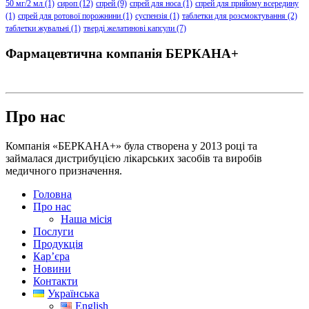
50 мг/2 мл
(1)
сироп
(12)
спрей
(9)
спрей для носа
(1)
спрей для прийому всередину
(1)
спрей для ротової порожнини
(1)
суспензія
(1)
таблетки для розсмоктування
(2)
таблетки жувальні
(1)
тверді желатинові капсули
(7)
Фармацевтична компанія БЕРКАНА+
Про нас
Компанія «БЕРКАНА+» була створена у 2013 році та
займалася дистрибуцією лікарських засобів та виробів
медичного призначення.
Головна
Про нас
Наша місія
Послуги
Продукція
Кар’єра
Новини
Контакти
Українська
English