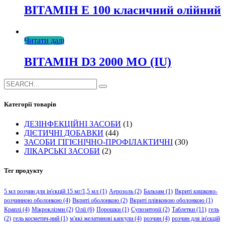
ВІТАМІН Е 100 класичний олійний
Читати далі
ВІТАМІН D3 2000 МО (IU)
Категорії товарів
ДЕЗІНФЕКЦІЙНІ ЗАСОБИ
(1)
ДІЄТИЧНІ ДОБАВКИ
(44)
ЗАСОБИ ГІГІЄНІЧНО-ПРОФІЛАКТИЧНІ
(30)
ЛІКАРСЬКІ ЗАСОБИ
(2)
Тег продукту
5 мл розчин для ін'єкцій 15 мг/1,5 мл
(1)
Аерозоль
(2)
Бальзам
(1)
Вкриті кишково-
розчинною оболонкою
(4)
Вкриті оболонкою
(2)
Вкриті плівковою оболонкою
(1)
Краплі
(4)
Мікроклізми
(2)
Олії
(6)
Порошки
(1)
Супозиторії
(2)
Таблетки
(11)
гель
(2)
гель косметич-ний
(1)
м'які желатинові капсули
(4)
розчин
(4)
розчин для ін'єкцій